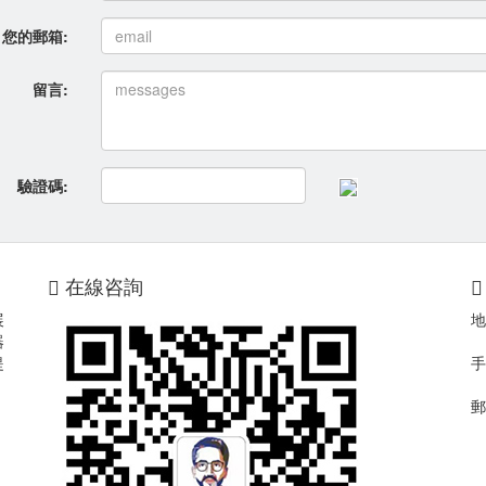
您的郵箱:
留言:
驗證碼:
在線咨詢
展
地
器
提
手
郵