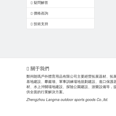
疑問解答
價格咨詢
技術支持
關于我們
鄭州朗瑪戶外體育用品有限公司主要經營拓展器材、拓
基地建設、攀巖墻、軍事訓練場地規劃建設、進口保護
材、水上沖關場地建設、探險公園建設、游樂設備等，
供全面的行業解決方案。
Zhengzhou Langma outdoor sports goods Co.,ltd.