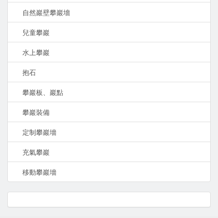
自然巖壁攀巖墻
兒童攀巖
水上攀巖
抱石
攀巖板、巖點
攀巖裝備
定制攀巖墻
充氣攀巖
移動攀巖墻