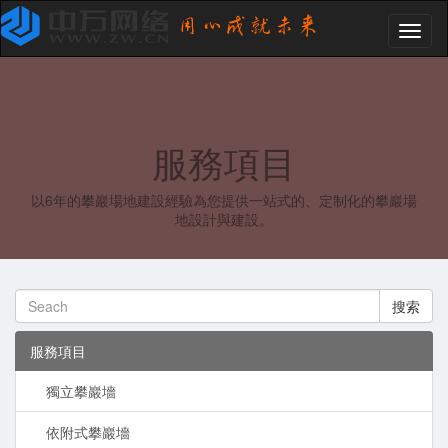
Toggl
naviga
服務項目
以6年的攀巖場地建設經驗為您提供一站式的、定制化的攀巖場
地設計與建設。
搜索
服務項目
獨立攀巖墻
依附式攀巖墻