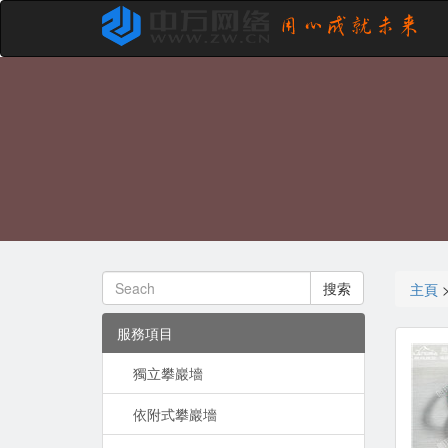
搜索
主頁
服務項目
獨立攀巖墻
依附式攀巖墻