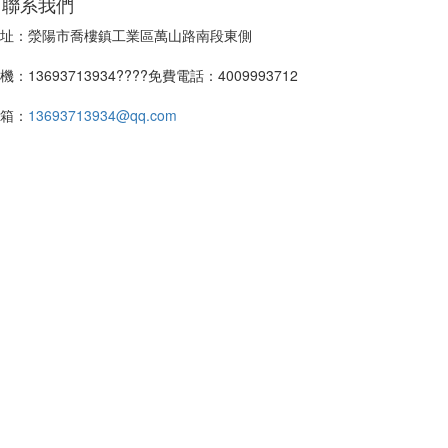
聯系我們
址：滎陽市喬樓鎮工業區萬山路南段東側
機：13693713934????免費電話：4009993712
箱：
13693713934@qq.com