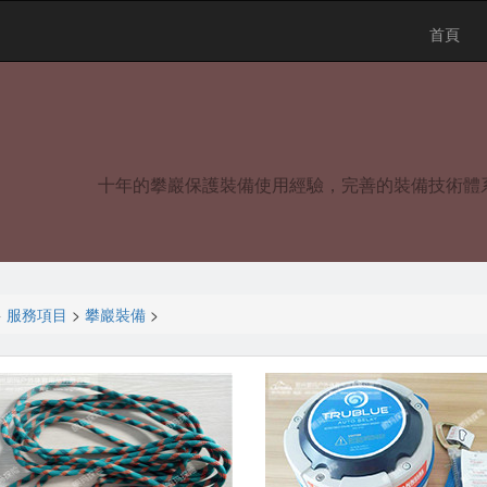
首頁
十年的攀巖保護裝備使用經驗，完善的裝備技術體
>
服務項目
>
攀巖裝備
>