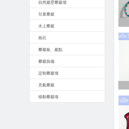
自然巖壁攀巖墻
兒童攀巖
水上攀巖
抱石
攀巖板、巖點
攀巖裝備
定制攀巖墻
充氣攀巖
移動攀巖墻