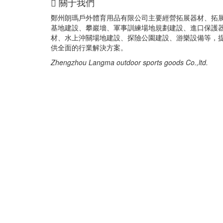
關于我們
鄭州朗瑪戶外體育用品有限公司主要經營拓展器材、拓
基地建設、攀巖墻、軍事訓練場地規劃建設、進口保護
材、水上沖關場地建設、探險公園建設、游樂設備等，
供全面的行業解決方案。
Zhengzhou Langma outdoor sports goods Co.,ltd.