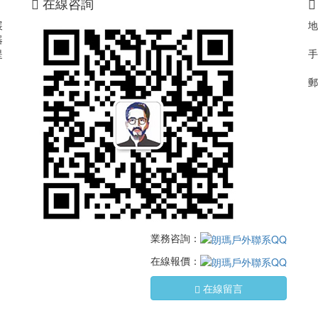
在線咨詢
展
地
器
提
手
郵
業務咨詢：
在線報價：
在線留言