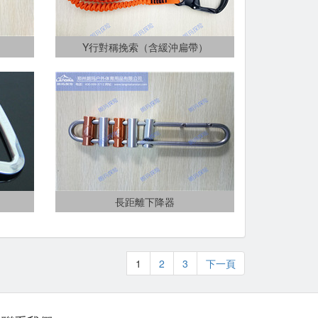
Y行對稱挽索（含緩沖扁帶）
長距離下降器
1
2
3
下一頁