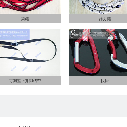
菊繩
靜力繩
可調整上升腳踏帶
快掛