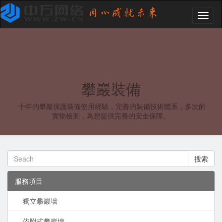
Toggl
naviga
攀巖裝備
十年的攀巖保護裝備使用經驗，完善的裝備技術體系，多次的
實物檢測，為您提供完善的安全保障。
搜索
服務項目
獨立攀巖墻
依附式攀巖墻