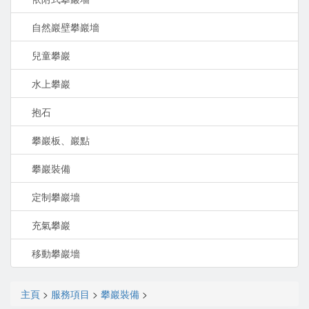
自然巖壁攀巖墻
兒童攀巖
水上攀巖
抱石
攀巖板、巖點
攀巖裝備
定制攀巖墻
充氣攀巖
移動攀巖墻
主頁
>
服務項目
>
攀巖裝備
>