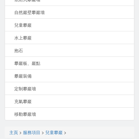
自然巖壁攀巖墻
兒童攀巖
水上攀巖
抱石
攀巖板、巖點
攀巖裝備
定制攀巖墻
充氣攀巖
移動攀巖墻
主頁
>
服務項目
>
兒童攀巖
>