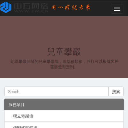
Toggl
naviga
兒童攀巖
朗瑪攀巖開發的兒童攀巖墻，造型種類多，并且可以根據客戶
需要造型定制。
搜索
服務項目
獨立攀巖墻
依附式攀巖墻