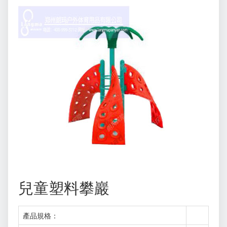
兒童塑料攀巖
產品規格：