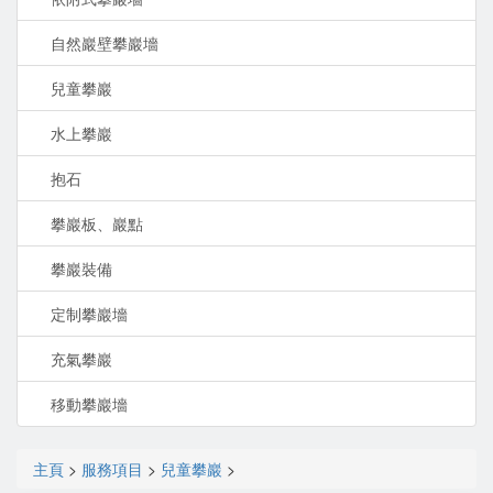
自然巖壁攀巖墻
兒童攀巖
水上攀巖
抱石
攀巖板、巖點
攀巖裝備
定制攀巖墻
充氣攀巖
移動攀巖墻
主頁
>
服務項目
>
兒童攀巖
>