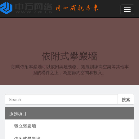
Toggl
naviga
依附式攀巖墻
朗瑪依附攀巖墻可以依附與建筑物、拓展訓練高空架等其他牢
固的構件之上，為您節約空間和投入。
搜索
服務項目
獨立攀巖墻
依附式攀巖墻