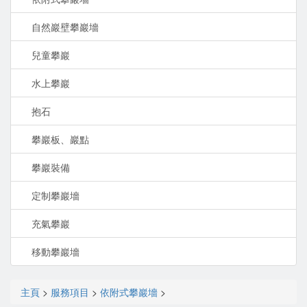
自然巖壁攀巖墻
兒童攀巖
水上攀巖
抱石
攀巖板、巖點
攀巖裝備
定制攀巖墻
充氣攀巖
移動攀巖墻
主頁
>
服務項目
>
依附式攀巖墻
>