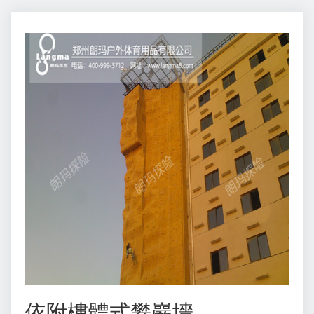
依附樓體式攀巖墻